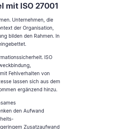
l mit ISO 27001
rmen. Unternehmen, die
ntext der Organisation,
ung bilden den Rahmen. In
ingebettet.
rmationssicherheit. ISO
Zweckbindung,
mit Fehlverhalten von
ozesse lassen sich aus dem
kommen ergänzend hinzu.
insames
senken den Aufwand
heits-
t geringem Zusatzaufwand