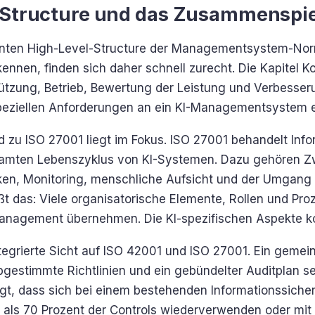
-Structure und das Zusammenspie
nnten High-Level-Structure der Managementsystem-No
nnen, finden sich daher schnell zurecht. Die Kapitel Ko
ützung, Betrieb, Bewertung der Leistung und Verbesser
peziellen Anforderungen an ein KI-Managementsystem e
d zu ISO 27001 liegt im Fokus. ISO 27001 behandelt Info
samten Lebenszyklus von KI-Systemen. Dazu gehören 
iken, Monitoring, menschliche Aufsicht und der Umgang 
ißt das: Viele organisatorische Elemente, Rollen und Pr
Management übernehmen. Die KI-spezifischen Aspekte 
ntegrierte Sicht auf ISO 42001 und ISO 27001. Ein geme
estimmte Richtlinien und ein gebündelter Auditplan 
igt, dass sich bei einem bestehenden Informationssicher
ls 70 Prozent der Controls wiederverwenden oder mi