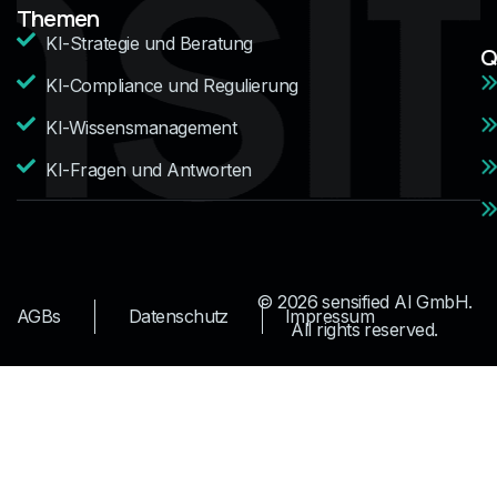
Themen
KI-Strategie und Beratung
Q
KI-Compliance und Regulierung
KI-Wissensmanagement
KI-Fragen und Antworten
© 2026 sensified AI GmbH.
AGBs
Datenschutz
Impressum
All rights reserved.