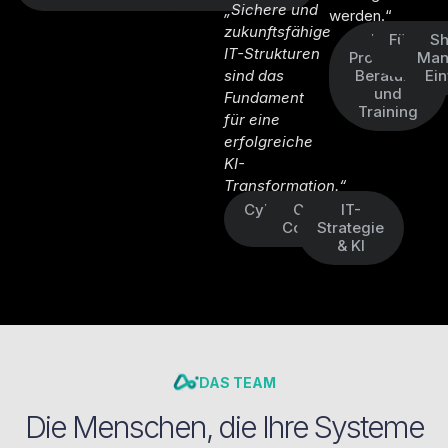
„Sichere und
werden.“
zukunftsfähige
Lean
Führung
Sh
IT-Strukturen
Production
Coac
Man
sind das
Beratung
Ei
und
Fundament
Training
für eine
erfolgreiche
KI-
Transformation.“
Cybersecurity
C-Level
IT-
KRITIS
Consulting
Strategie
& KI
DAS TEAM
Die Menschen, die Ihre Systeme