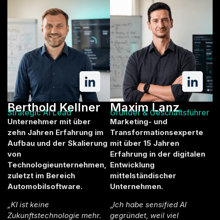
Berthold Kellner
Maxim Lanz
Strategic AI Lead
Gründer & Geschäftsführer
Unternehmer mit über
Marketing- und
zehn Jahren Erfahrung im
Transformationsexperte
Aufbau und der Skalierung
mit über 15 Jahren
von
Erfahrung in der digitalen
Technologieunternehmen,
Entwicklung
zuletzt im Bereich
mittelständischer
Automobilsoftware.
Unternehmen.
„KI ist keine
„
Ich habe sensified AI
Zukunftstechnologie mehr.
gegründet, weil viel