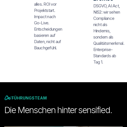
alles. ROI vor
DSGVO, AI Act,
Projektstart.
NIS2: wir sehen
Impact nach
Compliance
Go-Live.
nicht als
Entscheidungen
Hindernis,
basieren auf
sondern als
Daten, nicht auf
Qualitätsmerkmal.
Bauchgefühl.
Enterprise-
Standards ab
Tag 1.
FÜHRUNGSTEAM
Die Menschen hinter sensified.