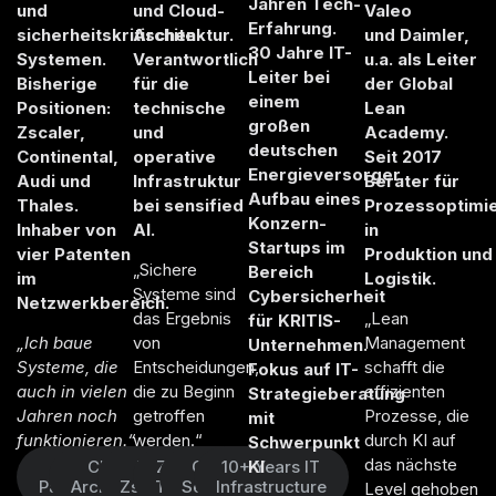
Jahren
Tech-
und
und Cloud-
Valeo
Erfahrung.
sicherheitskritischen
Architektur.
und Daimler,
30 Jahre IT-
Systemen.
Verantwortlich
u.a. als Leiter
Leiter
bei
Bisherige
für die
der Global
einem
Positionen:
technische
Lean
großen
Zscaler,
und
Academy.
deutschen
Continental,
operative
Seit 2017
Energieversorger.
Audi und
Infrastruktur
Berater für
Aufbau eines
Thales.
bei sensified
Prozessoptimi
Konzern-
Inhaber von
AI.
in
Startups im
vier Patenten
Produktion und
„Sichere
Bereich
im
Logistik.
Systeme sind
Cybersicherheit
Netzwerkbereich.
das Ergebnis
„Lean
für
KRITIS-
„Ich baue
von
Management
Unternehmen.
Systeme, die
Entscheidungen,
schafft die
Fokus auf
IT-
auch in vielen
die zu Beginn
effizienten
Strategieberatung
Jahren noch
getroffen
Prozesse, die
mit
funktionieren.“
werden.“
durch KI auf
Schwerpunkt
das nächste
KI
4
Cloud-
Ex-
Zero
Cloud
10+ Years IT
Patente
Architektur
Zscaler
Trust
Security
Infrastructure
Level gehoben