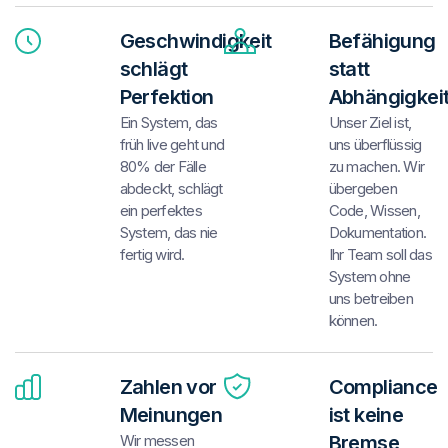
Geschwindigkeit
Befähigung
schlägt
statt
Perfektion
Abhängigkei
Ein System, das
Unser Ziel ist,
früh live geht und
uns überflüssig
80% der Fälle
zu machen. Wir
abdeckt, schlägt
übergeben
ein perfektes
Code, Wissen,
System, das nie
Dokumentation.
fertig wird.
Ihr Team soll das
System ohne
uns betreiben
können.
Zahlen vor
Compliance
Meinungen
ist keine
Wir messen
Bremse