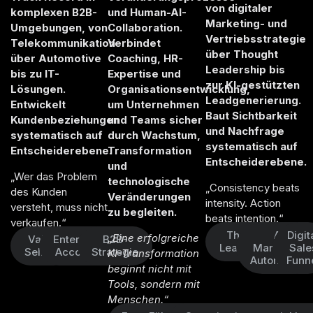
von digitaler
komplexen B2B-
und Human-AI-
Marketing- und
Umgebungen, von
Collaboration.
Vertriebsstrategie
Telekommunikation
Verbindet
über Thought
über Automotive
Coaching, HR-
Leadership bis
bis zu IT-
Expertise und
zur KI-gestützten
Lösungen.
Organisationsentwicklung,
Leadgenerierung.
Entwickelt
um Unternehmen
Baut Sichtbarkeit
Kundenbeziehungen
und Teams sicher
und Nachfrage
systematisch auf
durch Wachstum,
systematisch auf
Entscheiderebene.
Transformation
Entscheiderebene.
und
„Wer das Problem
technologische
„Consistency beats
des Kunden
Veränderungen
intensity. Action
versteht, muss nicht
zu begleiten.
beats intention.“
verkaufen.“
Thought
AI
Digit
„Eine erfolgreiche
Value
Enterprise
B2B-
Leadership
Marketing
Sale
Selling
Accounts
Strategie
KI-Transformation
Automation
Funn
beginnt nicht mit
Tools, sondern mit
Menschen.“