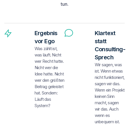
tun.
Ergebnis
Klartext
vor Ego
statt
Was zählt ist,
Consulting-
was läuft. Nicht
Sprech
wer Recht hatte.
Wir sagen, was
Nicht wer die
ist. Wenn etwas
Idee hatte. Nicht
nicht funktioniert,
wer den größten
sagen wir das.
Beitrag geleistet
Wenn ein Projekt
hat. Sondern:
keinen Sinn
Läuft das
macht, sagen
System?
wir das. Auch
wenn es
unbequem ist.