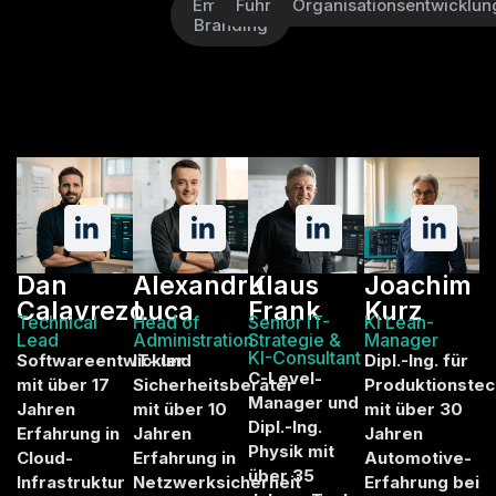
Employer
Führungskräfteentwicklung
Organisationsentwicklun
Branding
Dan
Alexandru
Klaus
Joachim
Calavrezo
Luca
Frank
Kurz
Technical
Head of
Senior IT-
KI Lean-
Lead
Administration
Strategie &
Manager
KI-Consultant
Softwareentwickler
IT- und
Dipl.-Ing. für
C-Level-
mit über 17
Sicherheitsberater
Produktionstec
Manager und
Jahren
mit über 10
mit über 30
Dipl.-Ing.
Erfahrung in
Jahren
Jahren
Physik mit
Cloud-
Erfahrung in
Automotive-
über 35
Infrastruktur
Netzwerksicherheit
Erfahrung bei