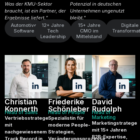
Was der KMU-Sektor
Potenzial in deutschen
braucht, ist ein Partner, der
Unternehmen ungenutzt
Ergebnisse liefert.“
bleibt.
“
Automotive
12+ Jahre
15+ Jahre
Digitale
Software
Tech
CMO im
Transformat
Leadership
Mittelstand
Christian
Friederike
David
Konnerth
Schönleber
Rudolph
Head of Sales
Head of People
Head of
Marketing
Vertriebsstratege
Spezialistin für
Marketingstratege
mit
moderne People-
mit 15+ Jahren
nachgewiesenem
Strategien,
B2B-Expertise,
Track Record in
Veränderungsprozesse