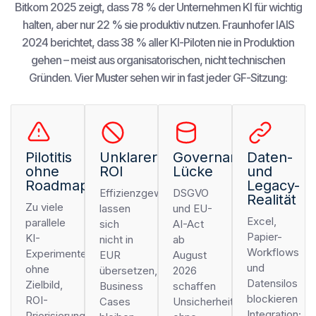
Bitkom 2025 zeigt, dass 78 % der Unternehmen KI für wichtig
halten, aber nur 22 % sie produktiv nutzen. Fraunhofer IAIS
2024 berichtet, dass 38 % aller KI-Piloten nie in Produktion
gehen – meist aus organisatorischen, nicht technischen
Gründen. Vier Muster sehen wir in fast jeder GF-Sitzung:
Pilotitis
Unklarer
Governance-
Daten-
ohne
ROI
Lücke
und
Roadmap
Legacy-
Effizienzgewinne
DSGVO
Realität
Zu viele
lassen
und EU-
Excel,
parallele
sich
AI-Act
Papier-
KI-
nicht in
ab
Workflows
Experimente
EUR
August
und
ohne
übersetzen,
2026
Datensilos
Zielbild,
Business
schaffen
blockieren
ROI-
Cases
Unsicherheit;
Integration;
Priorisierung