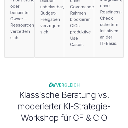
bleiben
ohne
ohne
oder
unbelastbar,
Governance-
Readiness-
benannte
Budget-
Rahmen
Check
Owner –
Freigaben
blockieren
scheitern
Ressourcen
verzögern
CIOs
Initiativen
verzetteln
sich.
produktive
an der
sich.
Use
IT-Basis.
Cases.
VERGLEICH
Klassische Beratung vs.
moderierter KI-Strategie-
Workshop für GF & CIO