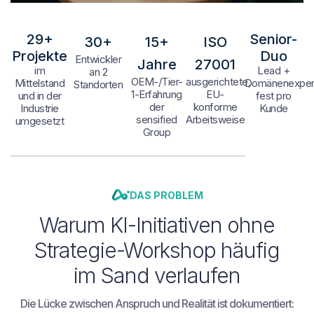
29+
Senior-
30+
15+
ISO
Projekte
Duo
Entwickler
Jahre
27001
im
Lead +
an 2
OEM-/Tier-
ausgerichtete,
Mittelstand
Domänenexper
Standorten
1-Erfahrung
EU-
und in der
fest pro
der
konforme
Industrie
Kunde
sensified
Arbeitsweise
umgesetzt
Group
DAS PROBLEM
Warum KI-Initiativen ohne
Strategie-Workshop häufig
im Sand verlaufen
Die Lücke zwischen Anspruch und Realität ist dokumentiert: